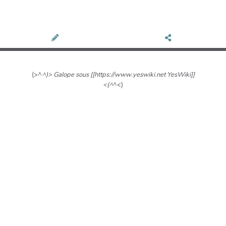
(>^
^)> Galope sous [[https://www.yeswiki.net YesWiki]]
<(^
^<)