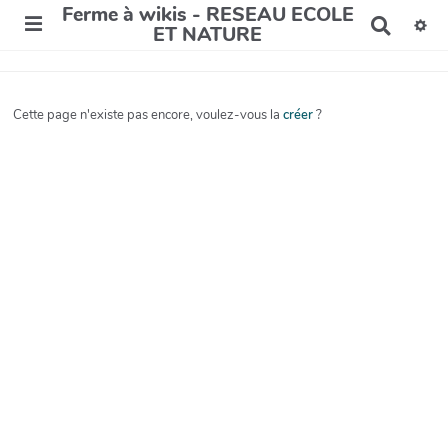
Ferme à wikis - RESEAU ECOLE
R
ET NATURE
e
c
h
e
Cette page n'existe pas encore, voulez-vous la
créer
?
r
c
h
e
r