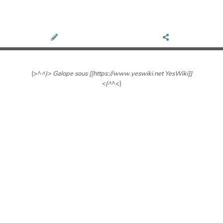
(>^
^)> Galope sous [[https://www.yeswiki.net YesWiki]]
<(^
^<)