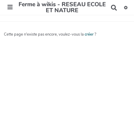
Ferme à wikis - RESEAU ECOLE
R
ET NATURE
e
c
h
e
Cette page n'existe pas encore, voulez-vous la
créer
?
r
c
h
e
r