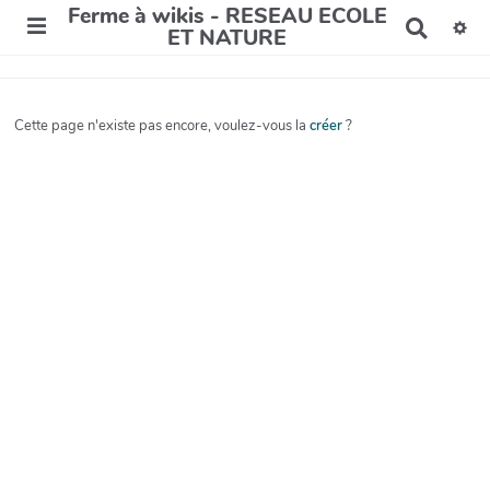
Ferme à wikis - RESEAU ECOLE
R
ET NATURE
e
c
h
e
Cette page n'existe pas encore, voulez-vous la
créer
?
r
c
h
e
r