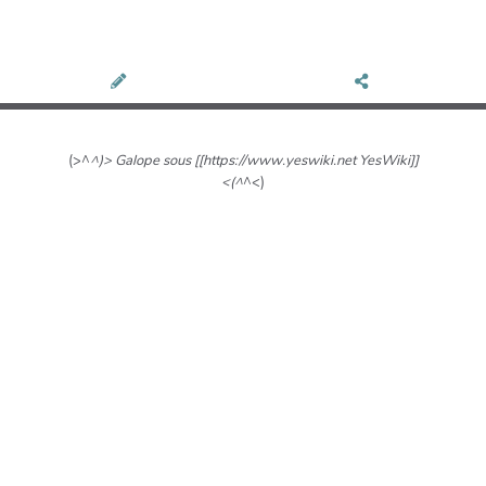
(>^
^)> Galope sous [[https://www.yeswiki.net YesWiki]]
<(^
^<)