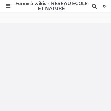
Ferme à wikis - RESEAU ECOLE
R
ET NATURE
e
c
h
e
r
c
h
e
r