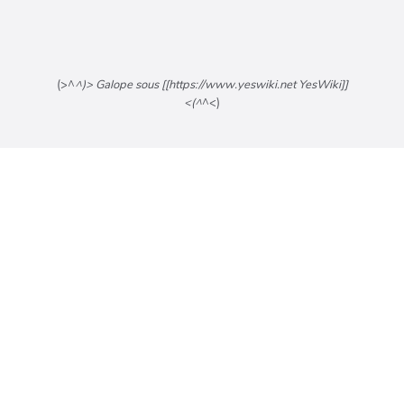
(>^
^)> Galope sous [[https://www.yeswiki.net YesWiki]]
<(^
^<)