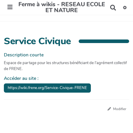
Ferme à wikis - RESEAU ECOLE
R
ET NATURE
e
c
h
e
r
Service Civique
c
h
e
Description courte
r
Espace de partage pour les structures bénéficiant de l'agrément collectif
de FRENE.
Accéder au site :
https://wiki.frene.org/Service-Civique-FRENE
Modifier