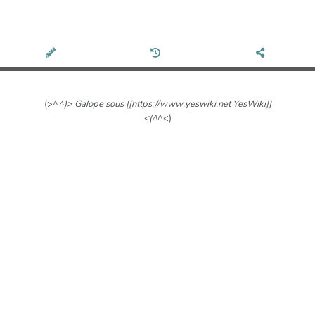
(>^
^)> Galope sous [[https://www.yeswiki.net YesWiki]]
<(^
^<)