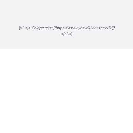
(>^
^)> Galope sous [[https://www.yeswiki.net YesWiki]]
<(^
^<)