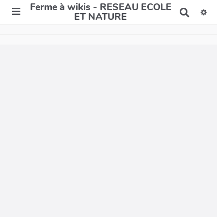
Ferme à wikis - RESEAU ECOLE
R
ET NATURE
e
c
h
e
r
c
h
e
r