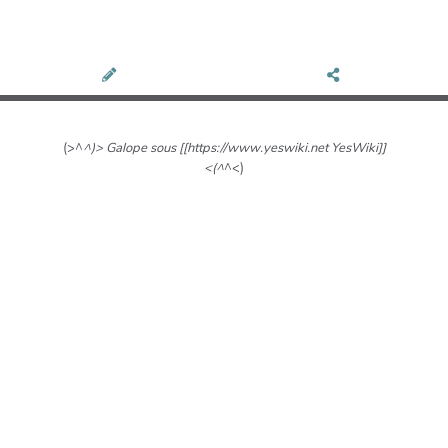
(>^
^)> Galope sous [[https://www.yeswiki.net YesWiki]]
<(^
^<)