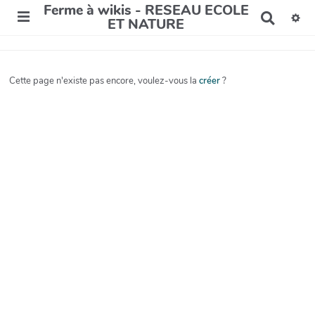
Ferme à wikis - RESEAU ECOLE
R
ET NATURE
e
c
h
e
Cette page n'existe pas encore, voulez-vous la
créer
?
r
c
h
e
r