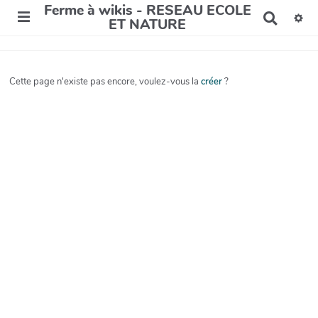
Ferme à wikis - RESEAU ECOLE
R
ET NATURE
e
c
h
e
Cette page n'existe pas encore, voulez-vous la
créer
?
r
c
h
e
r