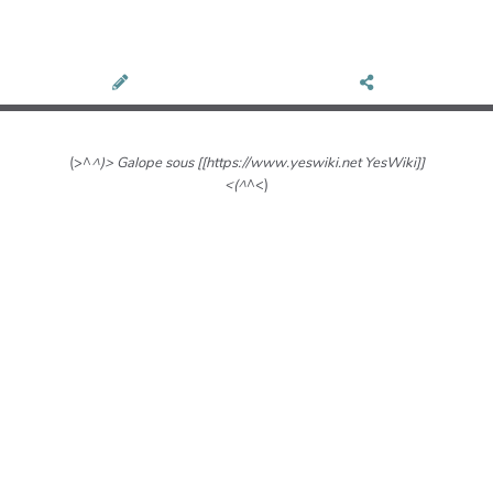
(>^
^)> Galope sous [[https://www.yeswiki.net YesWiki]]
<(^
^<)