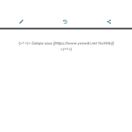
(>^
^)> Galope sous [[https://www.yeswiki.net YesWiki]]
<(^
^<)