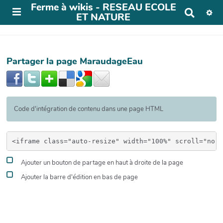
Ferme à wikis - RESEAU ECOLE
R
ET NATURE
e
c
h
e
r
Partager la page MaraudageEau
c
h
e
r
Code d'intégration de contenu dans une page HTML
Ajouter un bouton de partage en haut à droite de la page
Ajouter la barre d'édition en bas de page