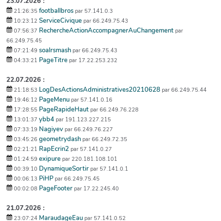
23.07.2026 :
footballbros
21:26:35
par 57.141.0.3
ServiceCivique
10:23:12
par 66.249.75.43
RechercheActionAccompagnerAuChangement
07:56:37
par
66.249.75.45
soalrsmash
07:21:49
par 66.249.75.43
PageTitre
04:33:21
par 17.22.253.232
22.07.2026 :
LogDesActionsAdministratives20210628
21:18:53
par 66.249.75.44
PageMenu
19:46:12
par 57.141.0.16
PageRapideHaut
17:28:55
par 66.249.76.228
ybb4
13:01:37
par 191.123.227.215
Nagiyev
07:33:19
par 66.249.76.227
geometrydash
03:45:26
par 66.249.72.35
RapEcrin2
02:21:21
par 57.141.0.27
exipure
01:24:59
par 220.181.108.101
DynamiqueSortir
00:39:10
par 57.141.0.1
PiHP
00:06:13
par 66.249.75.45
PageFooter
00:02:08
par 17.22.245.40
21.07.2026 :
MaraudageEau
23:07:24
par 57.141.0.52