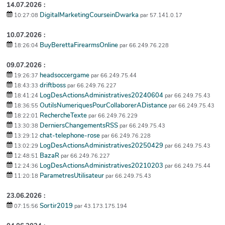
14.07.2026 :
DigitalMarketingCourseinDwarka
10:27:08
par 57.141.0.17
10.07.2026 :
BuyBerettaFirearmsOnline
18:26:04
par 66.249.76.228
09.07.2026 :
headsoccergame
19:26:37
par 66.249.75.44
driftboss
18:43:33
par 66.249.76.227
LogDesActionsAdministratives20240604
18:41:24
par 66.249.75.43
OutilsNumeriquesPourCollaborerADistance
18:36:55
par 66.249.75.43
RechercheTexte
18:22:01
par 66.249.76.229
DerniersChangementsRSS
13:30:38
par 66.249.75.43
chat-telephone-rose
13:29:12
par 66.249.76.228
LogDesActionsAdministratives20250429
13:02:29
par 66.249.75.43
BazaR
12:48:51
par 66.249.76.227
LogDesActionsAdministratives20210203
12:24:36
par 66.249.75.44
ParametresUtilisateur
11:20:18
par 66.249.75.43
23.06.2026 :
Sortir2019
07:15:56
par 43.173.175.194