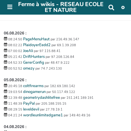
Ferme à wikis - RESEAU ECOLE
R
ET NATURE
e
c
h
e
06.08.2026 :
r
PageMenuHaut
08:24:50
par 216.49.36.147
c
PlaidoyerEedd2
08:02:22
par 69.1.39.208
h
JoeAli
e
07:00:02
par 97.115.88.41
DriftHunters
r
05:21:42
par 97.208.126.84
GererConfig
04:52:33
par 48.47.9.222
omezy
00:52:52
par 74.7.243.130
05.08.2026 :
coltfirearms
20:45:18
par 182.69.180.142
dinogamerun
19:03:54
par 50.117.49.122
geometrydashlitefree
12:39:48
par 151.241.189.191
PayPal
11:48:39
par 205.188.155.15
leveldevil
08:29:15
par 27.78.19.1
wordleunlimitedgame1
04:21:24
par 149.40.49.16
04.08.2026 :