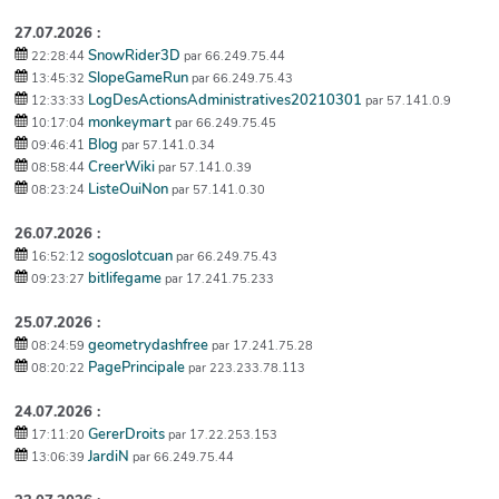
27.07.2026 :
SnowRider3D
22:28:44
par 66.249.75.44
SlopeGameRun
13:45:32
par 66.249.75.43
LogDesActionsAdministratives20210301
12:33:33
par 57.141.0.9
monkeymart
10:17:04
par 66.249.75.45
Blog
09:46:41
par 57.141.0.34
CreerWiki
08:58:44
par 57.141.0.39
ListeOuiNon
08:23:24
par 57.141.0.30
26.07.2026 :
sogoslotcuan
16:52:12
par 66.249.75.43
bitlifegame
09:23:27
par 17.241.75.233
25.07.2026 :
geometrydashfree
08:24:59
par 17.241.75.28
PagePrincipale
08:20:22
par 223.233.78.113
24.07.2026 :
GererDroits
17:11:20
par 17.22.253.153
JardiN
13:06:39
par 66.249.75.44