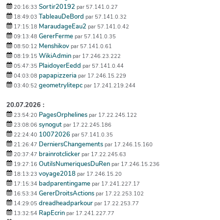
Sortir20192
20:16:33
par 57.141.0.27
TableauDeBord
18:49:03
par 57.141.0.32
MaraudageEau2
17:15:18
par 57.141.0.42
GererFerme
09:13:48
par 57.141.0.35
Menshikov
08:50:12
par 57.141.0.61
WikiAdmin
08:19:15
par 17.246.23.222
PlaidoyerEedd
05:47:35
par 57.141.0.44
papapizzeria
04:03:08
par 17.246.15.229
geometrylitepc
03:40:52
par 17.241.219.244
20.07.2026 :
PagesOrphelines
23:54:20
par 17.22.245.122
synogut
23:08:06
par 17.22.245.186
10072026
22:24:40
par 57.141.0.35
DerniersChangements
21:26:47
par 17.246.15.160
brainrotclicker
20:37:47
par 17.22.245.63
OutilsNumeriquesDuRen
19:27:16
par 17.246.15.236
voyage2018
18:13:23
par 17.246.15.20
badparentingame
17:15:34
par 17.241.227.17
GererDroitsActions
16:53:34
par 17.22.253.102
dreadheadparkour
14:29:05
par 17.22.253.77
RapEcrin
13:32:54
par 17.241.227.77