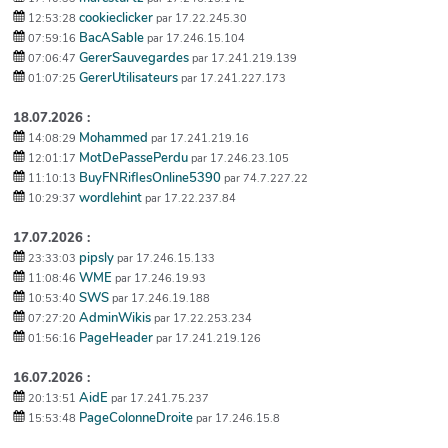
cookieclicker
12:53:28
par 17.22.245.30
BacASable
07:59:16
par 17.246.15.104
GererSauvegardes
07:06:47
par 17.241.219.139
GererUtilisateurs
01:07:25
par 17.241.227.173
18.07.2026 :
Mohammed
14:08:29
par 17.241.219.16
MotDePassePerdu
12:01:17
par 17.246.23.105
BuyFNRiflesOnline5390
11:10:13
par 74.7.227.22
wordlehint
10:29:37
par 17.22.237.84
17.07.2026 :
pipsly
23:33:03
par 17.246.15.133
WME
11:08:46
par 17.246.19.93
SWS
10:53:40
par 17.246.19.188
AdminWikis
07:27:20
par 17.22.253.234
PageHeader
01:56:16
par 17.241.219.126
16.07.2026 :
AidE
20:13:51
par 17.241.75.237
PageColonneDroite
15:53:48
par 17.246.15.8