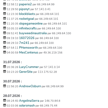
paperio2
12:58:12
par 66.249.64.99
pipsnyt
12:29:50
par 57.141.0.41
blockblasts
12:23:30
par 66.249.64.101
rocketgoal
11:37:25
par 66.249.64.101
slopegameonline
11:20:35
par 66.249.64.101
infinitecrafts
10:05:33
par 66.249.64.100
buyweedinaustralia
09:52:41
par 66.249.64.100
16072026
09:19:10
par 66.249.64.100
7m241
08:29:10
par 66.249.64.100
PHemsworth
07:54:11
par 66.249.64.100
MesContenus
04:00:59
par 49.36.219.156
31.07.2026 :
LucyCrummer
20:36:26
par 57.141.0.14
GererSite
10:23:20
par 113.175.52.28
30.07.2026 :
AndrewOsburn
22:56:20
par 66.249.64.99
28.07.2026 :
AngelinaSerra
08:24:40
par 146.70.84.8
solarsmash
02:03:06
par 66.249.75.44