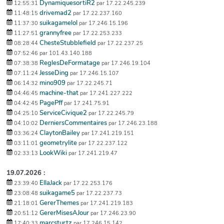
DynamiquesortiR2
12:55:31
par 17.22.245.239
drivemad2
11:48:15
par 17.22.237.160
suikagamelol
11:37:30
par 17.246.15.196
grannyfree
11:27:51
par 17.22.253.233
ChesteStubblefield
08:28:44
par 17.22.237.25
07:52:46
par 101.43.140.188
ReglesDeFormatage
07:38:38
par 17.246.19.104
JesseDing
07:11:24
par 17.246.15.107
mino909
06:14:32
par 17.22.245.71
machine-that
04:46:45
par 17.241.227.222
PagePff
04:42:45
par 17.241.75.91
ServiceCivique2
04:25:10
par 17.22.245.79
DerniersCommentaires
04:10:02
par 17.246.23.188
ClaytonBailey
03:36:24
par 17.241.219.151
geometrylite
03:11:01
par 17.22.237.122
LookWiki
02:33:13
par 17.241.219.47
19.07.2026 :
EllaJack
23:39:40
par 17.22.253.176
suikagame5
23:08:48
par 17.22.237.73
GererThemes
21:18:01
par 17.241.219.183
GererMisesAJour
20:51:12
par 17.246.23.90
marcsturtz
17:40:33
par 17.246.15.142