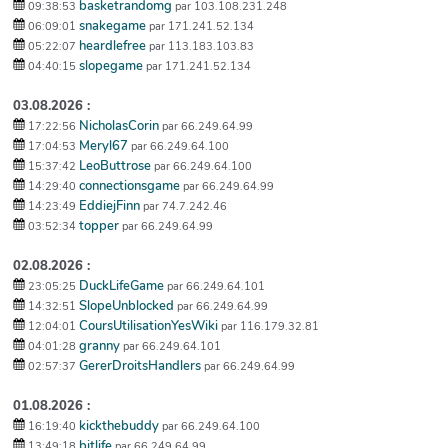
basketrandomg
09:38:53
par 103.108.231.248
snakegame
06:09:01
par 171.241.52.134
heardlefree
05:22:07
par 113.183.103.83
slopegame
04:40:15
par 171.241.52.134
03.08.2026 :
NicholasCorin
17:22:56
par 66.249.64.99
Meryl67
17:04:53
par 66.249.64.100
LeoButtrose
15:37:42
par 66.249.64.100
connectionsgame
14:29:40
par 66.249.64.99
EddiejFinn
14:23:49
par 74.7.242.46
topper
03:52:34
par 66.249.64.99
02.08.2026 :
DuckLifeGame
23:05:25
par 66.249.64.101
SlopeUnblocked
14:32:51
par 66.249.64.99
CoursUtilisationYesWiki
12:04:01
par 116.179.32.81
granny
04:01:28
par 66.249.64.101
GererDroitsHandlers
02:57:37
par 66.249.64.99
01.08.2026 :
kickthebuddy
16:19:40
par 66.249.64.100
bitlife
13:49:18
par 66.249.64.99