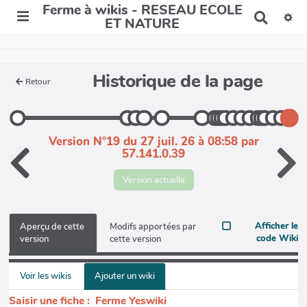
Ferme à wikis - RESEAU ECOLE
R
ET NATURE
e
c
h
e
Historique de la page
r
Retour
c
h
e
r
Version N°19 du 27 juil. 26 à 08:58 par
57.141.0.39
Version actuelle
Afficher le
Aperçu de cette
Modifs apportées par
code Wiki
version
cette version