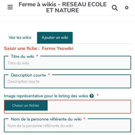
Ferme à wikis - RESEAU ECOLE
R
ET NATURE
e
c
h
e
r
Voir les wikis
Ajouter un wiki
c
h
Saisir une fiche : Ferme Yeswiki
e
Titre du wiki
r
Description courte
Image représentative pour le listing des wikis
Nom de la personne référente du wiki