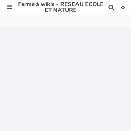
Ferme à wikis - RESEAU ECOLE
R
ET NATURE
e
c
h
e
r
c
h
e
r