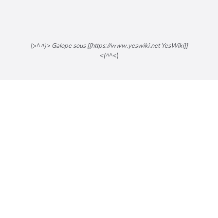
(>^
^)> Galope sous [[https://www.yeswiki.net YesWiki]]
<(^
^<)