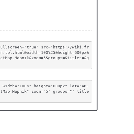
fullscreen="true" src="https://wiki.fr
on.tpl.html&width=100%25&height=600px&
eetMap.Mapnik&zoom=5&groups=&titles=&g
" width="100%" height="600px" lat="46.
etMap.Mapnik" zoom="5" groups="" title