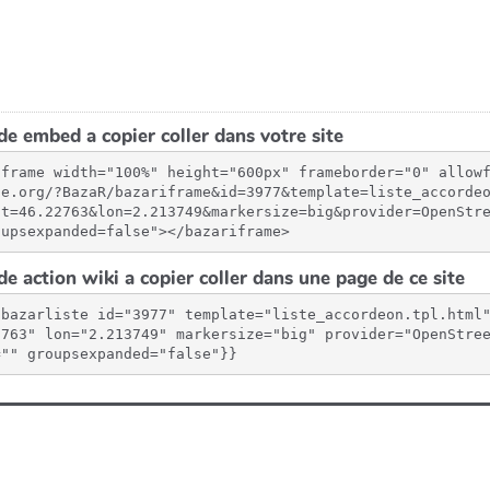
e embed a copier coller dans votre site
iframe width="100%" height="600px" frameborder="0" allow
ne.org/?BazaR/bazariframe&id=3977&template=liste_accorde
at=46.22763&lon=2.213749&markersize=big&provider=OpenStr
oupsexpanded=false"></bazariframe>
e action wiki a copier coller dans une page de ce site
{bazarliste id="3977" template="liste_accordeon.tpl.html
2763" lon="2.213749" markersize="big" provider="OpenStre
="" groupsexpanded="false"}}