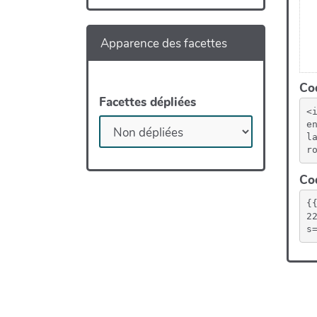
Apparence des facettes
Cod
Facettes dépliées
<
e
l
r
Cod
{
2
s