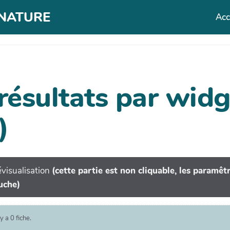
T NATURE
Acc
 résultats par wi
)
visualisation
(cette partie est non cliquable, les paramê
uche)