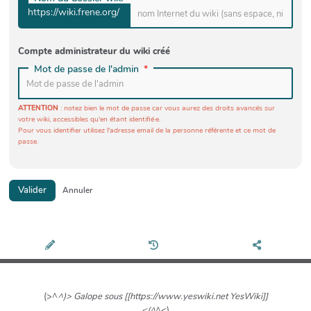
https://wiki.frene.org/
Compte administrateur du wiki créé
Mot de passe de l'admin
ATTENTION
: notez bien le mot de passe car vous aurez des droits avancés sur
votre wiki, accessibles qu'en étant identifié·e.
Pour vous identifier utilisez l'adresse email de la personne référente et ce mot de
passe.
Valider
Annuler
(>^
^)> Galope sous [[https://www.yeswiki.net YesWiki]]
<(^
^<)