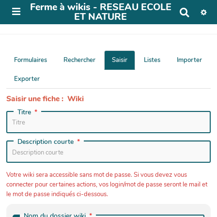
Ferme à wikis - RESEAU ECOLE
R
ET NATURE
e
c
h
e
r
Formulaires
Rechercher
Saisir
Listes
Importer
c
h
Exporter
e
r
Saisir une fiche : Wiki
Titre
Description courte
Votre wiki sera accessible sans mot de passe. Si vous devez vous
connecter pour certaines actions, vos login/mot de passe seront le mail et
le mot de passe indiqués ci-dessous.
Nom du dossier wiki