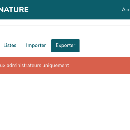
T NATURE
Acc
Listes
Importer
Exporter
aux administrateurs uniquement