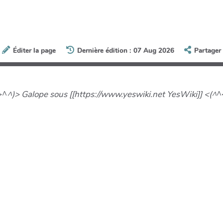
Éditer la page
Dernière édition : 07 Aug 2026
Partager
>^
^)> Galope sous [[https://www.yeswiki.net YesWiki]] <(^
^