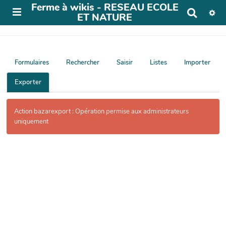
Ferme à wikis - RESEAU ECOLE
R
ET NATURE
e
c
h
e
r
Formulaires
Rechercher
Saisir
Listes
Importer
c
h
Exporter
e
r
Action bazarexport : Opération permise aux administrateurs
uniquement