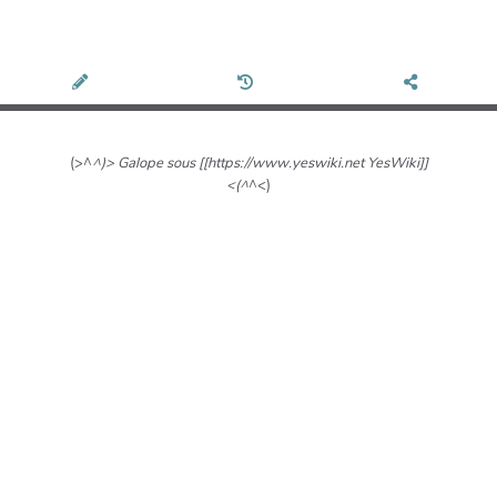
(>^
^)> Galope sous [[https://www.yeswiki.net YesWiki]]
<(^
^<)