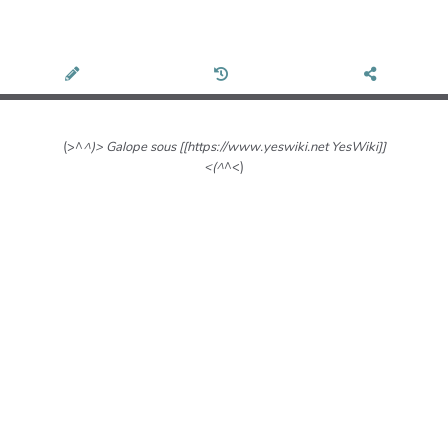
(>^
^)> Galope sous [[https://www.yeswiki.net YesWiki]]
<(^
^<)