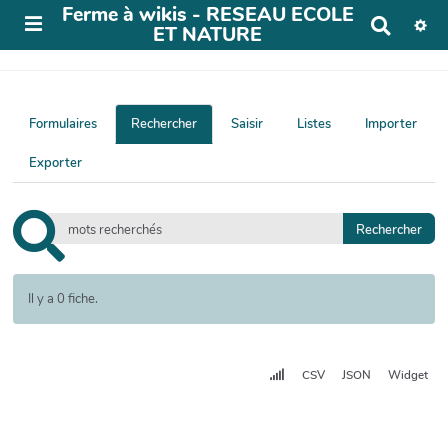
Ferme à wikis - RESEAU ECOLE
R
ET NATURE
e
c
h
e
r
Formulaires
Rechercher
Saisir
Listes
Importer
c
h
Exporter
e
r
Il y a 0 fiche.
CSV
JSON
Widget