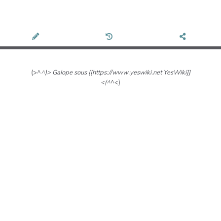
(>^
^)> Galope sous [[https://www.yeswiki.net YesWiki]]
<(^
^<)