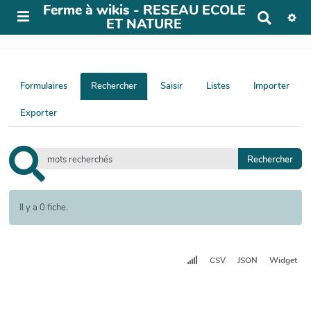
Ferme à wikis - RESEAU ECOLE
R
ET NATURE
e
c
h
e
r
Formulaires
Rechercher
Saisir
Listes
Importer
c
h
Exporter
e
r
Il y a 0 fiche.
CSV
JSON
Widget